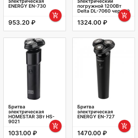
электрическая
электрический
ENERGY EN-730
погружной 1200Вт
Delta DL-7060 черный
add_shopping_cart
add_shopping_cart
953.20 ₽
1324.00 ₽
Бритва
Бритва
электрическая
электрическая
HOMESTAR 3Вт HS-
ENERGY EN-727
9021
add_shopping_cart
add_shopping_cart
1031.00 ₽
1470.00 ₽