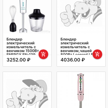
Блендер
Блендер
электрический
электрический
измельчитель с
измельчитель с
венчиком 1500Вт
венчиком,чашей
add_shopping_cart
add_shopping_cart
ENERGY EN-139
800Вт Leonord LE-
1717
3252.00 ₽
4036.00 ₽