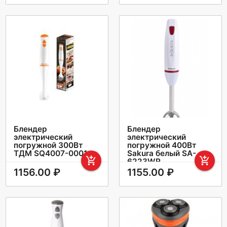
Блендер
Блендер
электрический
электрический
погружной 300Вт
погружной 400Вт
ТДМ SQ4007-0001
Sakura белый SA-
add_shopping_cart
add_shopping_cart
6223WR
1156.00 ₽
1155.00 ₽