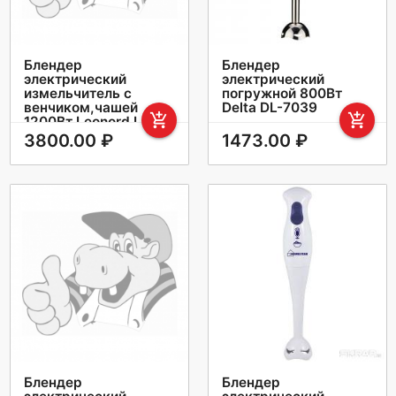
Блендер
Блендер
электрический
электрический
измельчитель с
погружной 800Вт
венчиком,чашей
Delta DL-7039
add_shopping_cart
add_shopping_cart
1200Вт Leonord LE-
1743
3800.00 ₽
1473.00 ₽
Блендер
Блендер