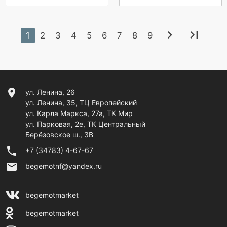
chevron_right
last_page
1
2
3
4
5
6
7
8
9
location_on
ул. Ленина, 26
ул. Ленина, 35, ТЦ Европейский
ул. Карла Маркса, 27а, ТК Мир
ул. Парковая, 2е, ТК Центральный
Берёзовское ш., 3В
phone
+7 (34783) 4-67-67
email
begemotnf@yandex.ru
begemotmarket
begemotmarket