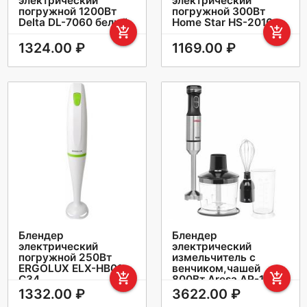
электрический
электрический
погружной 1200Вт
погружной 300Вт
Delta DL-7060 белый
Home Star HS-2016
add_shopping_cart
add_shopping_cart
1324.00 ₽
1169.00 ₽
Блендер
Блендер
электрический
электрический
погружной 250Вт
измельчитель с
ERGOLUX ELX-HB01-
венчиком,чашей
add_shopping_cart
add_shopping_cart
C34
800Вт Aresa AR-1124
1332.00 ₽
3622.00 ₽