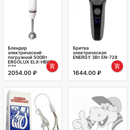
Блендер
Бритва
электрический
электрическая
погружной 500Вт
ENERGY 3Вт EN-728
ERGOLUX ELX-HB02-
add_shopping_cart
add_shopping_cart
C31
2054.00 ₽
1644.00 ₽