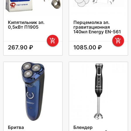
Кипятильник эл.
Перцемолка эл.
0,5кВт П1905
гравитационная
140мл Energy EN-561
add_shopping_cart
add_shopping_cart
267.90 ₽
1085.00 ₽
Бритва
Блендер